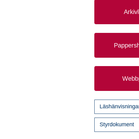
Arkiv
Pappersh
Webbp
Läshänvisninga
Styrdokument