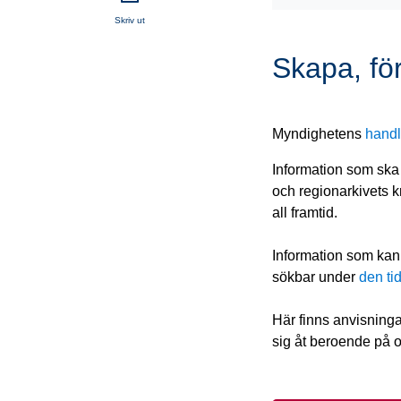
Skriv ut
Skapa, för
Myndighetens 
handl
Information som ska b
och regionarkivets kra
all framtid.
Information som kan g
sökbar under 
den ti
Här finns anvisninga
sig åt beroende på om