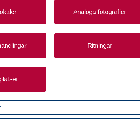
lokaler
Analoga fotografier
andlingar
Ritningar
latser
r