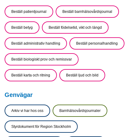
Beställ patientjournal
Beställ barnhälsovårdsjournal
Beställ betyg
Beställ födelsetid, vikt och längd
Beställ administrativ handling
Beställ personalhandling
Beställ biologiskt prov och remissvar
Beställ karta och ritning
Beställ ljud och bild
Genvägar
Arkiv vi har hos oss
Barnhälsovårdsjournaler
Styrdokument för Region Stockholm