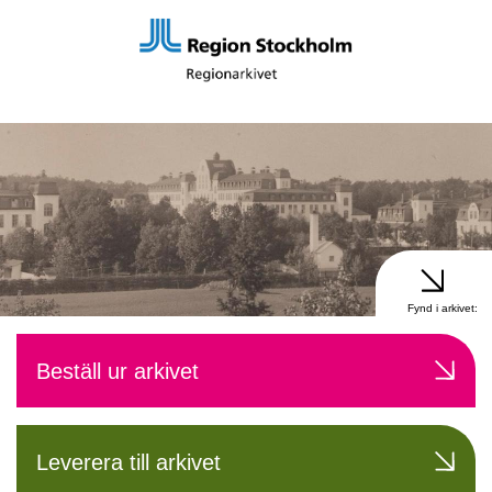
Fynd i arkivet:
Beställ ur arkivet
Leverera till arkivet