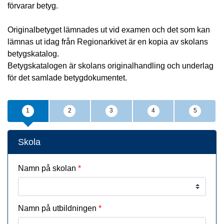
förvarar betyg.
Originalbetyget lämnades ut vid examen och det som kan 
lämnas ut idag från Regionarkivet är en kopia av skolans 
betygskatalog.
Betygskatalogen är skolans originalhandling och underlag 
för det samlade betygdokumentet.
1
2
3
4
5
Steg
Skolan
Steg
Jag beställer
Steg
Mina uppgifter
Steg
Leverans
Steg
Skicka
Skola
Namn på skolan
Namn på utbildningen